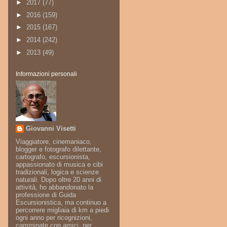
►
2017
(77)
►
2016
(159)
►
2015
(167)
►
2014
(242)
►
2013
(49)
Informazioni personali
Giovanni Visetti
Viaggiatore, cinemaniaco,
blogger e fotografo dilettante,
cartografo, escursionista,
appassionato di musica e cibi
tradizionali, logica e scienze
naturali. Dopo oltre 20 anni di
attività, ho abbandonato la
professione di Guida
Escursionistica, ma continuo a
percorrere migliaia di km a piedi
ogni anno per ricognizioni,
camminate con amici, per