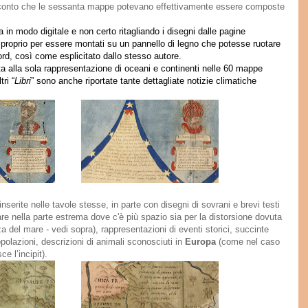
ero conto che le sessanta mappe potevano effettivamente essere composte
in modo digitale e non certo ritagliando i disegni dalle pagine
ti proprio per essere montati su un pannello di legno che potesse ruotare
rd, così come esplicitato dallo stesso autore.
a alla sola rappresentazione di oceani e continenti
nelle 60 mappe
tri “
Libri
”
sono anche riportate
tante dettagliate notizie climatiche
 inserite nelle tavole stesse, in parte con disegni di sovrani e
brevi testi
lare nella parte estrema dove c'è più spazio sia per la distorsione dovuta
a del mare - vedi sopra), rappresentazioni di eventi storici, succinte
popolazioni,
descrizioni di
animali sconosciuti in
Europa
(come nel caso
ce l’incipit).