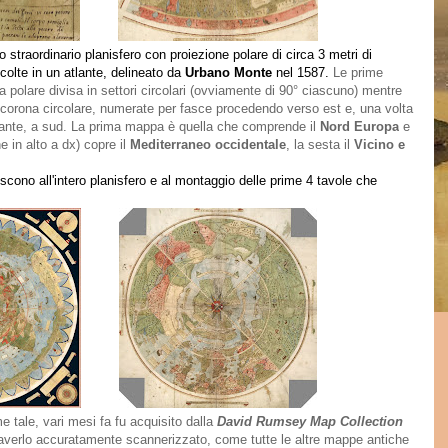
lo straordinario planisfero
con proiezione polare
di circa 3 metri di
olte in un atlante,
delineato da
Urbano Monte
nel 1587
.
Le prime
a polare divisa in settori circolari (ovviamente di 90° ciascuno) mentre
di corona circolare, numerate per fasce procedendo verso est e, una volta
tante, a sud.
La prima mappa è quella che comprende il
Nord Europa
e
e in alto a dx) copre il
Mediterraneo occidentale
, la sesta il
Vicino e
scono all'intero planisfero e al montaggio delle prime 4 tavole che
 tale, vari mesi fa fu acquisito dalla
David Rumsey Map Collection
verlo accuratamente scannerizzato, come tutte le altre mappe antiche