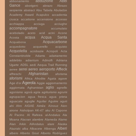
abduzione
Abel
abbonamento
Gance
aborigeni
abrazo
Abrazo
serpiente
abstract
Abu Tabela
Abuladze
Academy Award
Acapulco
accademia
crusca
accattone
accensione
accesso
acchiappa
acciuga
acciughe
accompagnatore
accumulato
acebolado
aceto
acid
acini
Acone
acqua
Acqua Santa
Acosta
Acquacarbone
Acquabona
acquedotto
acquerello
acquisto
Acquolella
acrobazie
Acropoli
Acta
Constantinoble
Adams
adattamento
addebito
adiantum
Adinolfi
Adriana
Ugarte
ADSL
aedi
Aequa Trail Running
aerei
aereo
aeroporto
Affleck
aeree
Afghanistan
affreschi
aforisma
aforismi
Africa
Afrodite
Agata
agave
Agerola
Age d'or
Aggie
aggiornamento
aglio
aggiornata
Aghanistan
agnello
agonismo
agorà
agria
agriturismo
agrumi
agrupacion
agua fresca
agua prieta
aguacate
aguglie
Aguilar
Aguirre
aguti
ahi
Ahn
AIGAE
Aimée
Aïnouz
Aion
airone
Aisholpan
AK-47
aku
Al Capone
Al Pacino
Al Rafeea
al-Andalus
Ala
Moana
Alacran
alambre
Alameda
Alamo
Alan Arkin
AlAndalus
alare
Alaska
Alberi
Alazraki
alba
Albacete
Albenga
albero
Alberto Gout
Alberto Rodríguez