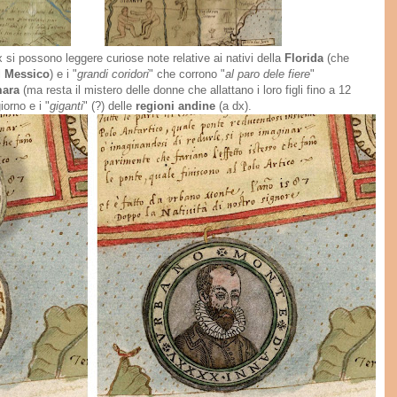
 si possono leggere curiose note relative ai nativi della
Florida
(che
l
Messico
) e i "
grandi coridori
" che corrono "
al paro dele fiere
"
mara
(ma resta il mistero delle donne che allattano i loro figli fino a 12
iorno e i "
giganti
" (?) delle
regioni andine
(a dx).