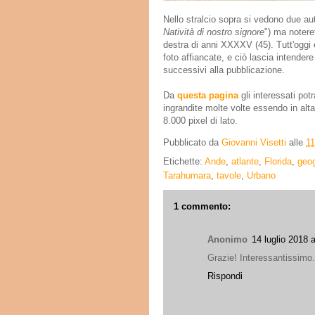
Nello stralcio sopra si vedono due auto
Natività di nostro signore
") ma noteret
destra di anni XXXXV (45). Tutt'oggi 
foto affiancate,
e ciò lascia intendere
successivi alla pubblicazione.
Da
questa pagina
gli interessati pot
ingrandite molte volte essendo in alta
8.000 pixel di lato.
Pubblicato da
Giovanni Visetti
alle
1
Etichette:
Ande
,
atlante
,
Florida
,
geog
Tarahumara
,
tavole
,
Urbano
1 commento:
Anonimo
14 luglio 2018 
Grazie! Interessantissimo.
Rispondi