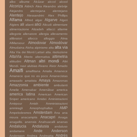
albo
albume
Alcázar
alccol
alcool
Alcoriza
Aldrich
Alea
Aleandro
alebrije
Alejandro
alentejana
alentejano
Alentejo
Alessandrini
Alex Phillips
Alfama
Algarve
Alfred
algar
Algeri
ali
alici
Algiers
alianti
Alicudi
alimentare
alimentazione
Alizadeh
allacci
allarme
allegorie
allenatore
allergia
allevamento
allibratori
allocco
alloggio
Alma
Almodovar
Almodóvar
AlMansour
alta via
Almudaina
Aloha
alpinismo
alta
Alta Via dei Monti Lattari
alta. risoluzione
AltaVia
altimetria
Alterio
alternativa
altri mondi
Altman
altitudini
Altri
Mondi. navi
alubias
Alvano
Alvor
Amado
Amalfi
amalfitana
Amalia
Amanece
Amanece que no es poco
Amanecistas
Amaya
amasado
amatista
Amazonas
Amazzonia
ambiente
ambulanti
Amelie
Amenabar
Amenábar
america
america latina
American
American
Sniper
americano
Amidei
Aministrazioni
Amirpour
Amish
Amministrazioni
AMP
ammiragli
Amorphophallus
Amsterdam
Ampelodesmos
Ana
ana
Anacapri
moura
anacamptis
Anaga
anagallis. arvensis
Anahuacalli
ananas
Andalucia
Andalusia
andaluso
Ande
Anderson
andamane
Andrés
Andersson
Andrea
Andreatta