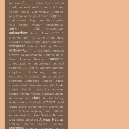
Android
Andrews
Andy Lau
aneddoti
aneddoto
anelli
anello
aneto
anfibi
ang
Angae
Angel Exterminador
Angelillo
Anginola
Angelopoulos
Angeo Freires
angiosperme
Angri
anguille
angulas
Aniki
Animal Vagrant
AnimalHouse
animali
animalisti
Animatografo
animazione
Annaud
Ankur
Anna
anni 60
anni 70
anno
Anno della
disgrazie
annullata
Annunziata
anomalia
Antequera
anteriori
Anthony Perkins
Anthony Quinn
antica
Antille
antipasti
antirrhinum
antisaracene
Antonio de la
Antonioni
Torre
Antonio Resines
antropizzazione
antropologia
anumali
ape
apartheid
Ape 50
aperitivo
apertura
aphyllum
Apichatpong
Apizaco
Apocalisse
Apocalypse
app
apparecchi.
eletronica
Aquabona
Aquba
aquila
aquilone
Arab Blues
Arabia
arabo
Arade
arance
Arancia meccanica
arancino
arancio
Aranda
Aranoa
araucaria
arbitro
arbusti
Arbore
arborea
Arbutus
Arcady
Archers
Archeoclub
archeologia
archi
Archie Mayo
architettoniche
archive.org
archivi
Archivio
arcipelago
arco naturale
Ardant
Ardèche
Area Marina Protetta
Arenas Negras
area umida
arecheta
areteca
Aretha
Aretha Franklyn
argentina
argentino
argomenti
argus