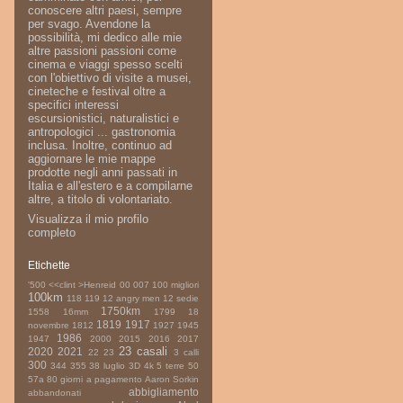
conoscere altri paesi, sempre
per svago. Avendone la
possibilità, mi dedico alle mie
altre passioni passioni come
cinema e viaggi spesso scelti
con l'obiettivo di visite a musei,
cineteche e festival oltre a
specifici interessi
escursionistici, naturalistici e
antropologici ... gastronomia
inclusa. Inoltre, continuo ad
aggiornare le mie mappe
prodotte negli anni passati in
Italia e all'estero e a compilarne
altre, a titolo di volontariato.
Visualizza il mio profilo
completo
Etichette
'500
<<clint
>Henreid
00
007
100 migliori
100km
118
119
12 angry men
12 sedie
1750km
1558
16mm
1799
18
1819
1917
novembre
1812
1927
1945
1986
1947
2000
2015
2016
2017
23 casali
2020
2021
22
23
3 calli
300
344
355
38 luglio
3D
4k
5 terre
50
57a
80 giorni
a pagamento
Aaron Sorkin
abbigliamento
abbandonati