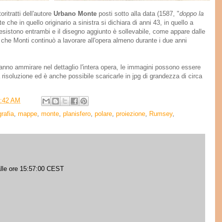
ritratti dell'autore
Urbano Monte
posti sotto alla data (1587, "
doppo la
e che in quello originario a sinistra si dichiara di anni 43, in quello a
esistono entrambi e il disegno aggiunto è sollevabile
, come appare dalle
 che Monti continuò a lavorare all'opera almeno durante i due anni
ranno ammirare nel dettaglio l'intera opera, le immagini possono essere
 risoluzione ed è anche possibile scaricarle in jpg di grandezza di circa
1:42 AM
rafia
,
mappe
,
monte
,
planisfero
,
polare
,
proiezione
,
Rumsey
,
alle ore 15:57:00 CEST