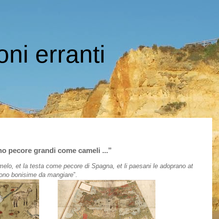
oni erranti
ono pecore grandi come cameli ...”
camelo, et la testa come pecore di Spagna, et li paesani le adoprano at
 sono bonisime da mangiare
”.