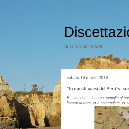
Discettazi
di Giovanni Visetti
sabato 10 marzo 2018
“In questi paesi del Peru’ vi s
E continua
“... il corpo somiglia al 
lavorar la terra, et a someggiare, et