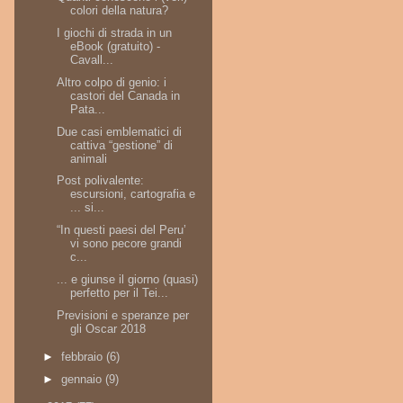
colori della natura?
I giochi di strada in un
eBook (gratuito) -
Cavall...
Altro colpo di genio: i
castori del Canada in
Pata...
Due casi emblematici di
cattiva “gestione” di
animali
Post polivalente:
escursioni, cartografia e
... si...
“In questi paesi del Peru’
vi sono pecore grandi
c...
... e giunse il giorno (quasi)
perfetto per il Tei...
Previsioni e speranze per
gli Oscar 2018
►
febbraio
(6)
►
gennaio
(9)