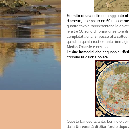
Si tratta di una delle note aggiunte al
diametro, composto da 60 mappe racc
quattro tavole rappresentano la calott
le altre 56 sono di forma di settore 
completata una, si passa alla sottos
quindi la quinta (sottostante, immagin
Medio Oriente
e così via.
Le due immagini che seguono si riferi
coprono la calotta polare.
Questo famoso atlante, ben noto come
della
Università di Stanford
e dopo a