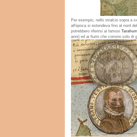
Per esempio, nello stralcio sopra a sx
all'epoca si estendeva fino al nord de
potrebbero riferirsi ai famosi
Tarahu
anni) ed ai fiumi che corrono solo di g