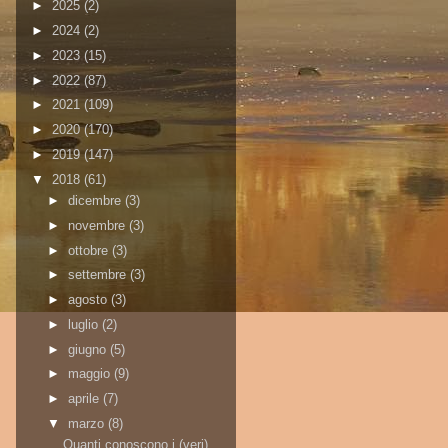
►
2025
(2)
►
2024
(2)
►
2023
(15)
►
2022
(87)
►
2021
(109)
►
2020
(170)
►
2019
(147)
▼
2018
(61)
►
dicembre
(3)
►
novembre
(3)
►
ottobre
(3)
►
settembre
(3)
►
agosto
(3)
►
luglio
(2)
►
giugno
(5)
►
maggio
(9)
►
aprile
(7)
▼
marzo
(8)
Quanti conoscono i (veri)