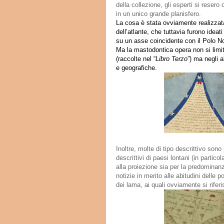
della collezione, gli esperti si res
in un unico grande planisfero.
La cosa è stata ovviamente realizzata 
dell’atlante, che tuttavia furono idea
su un asse coincidente con il Polo No
Ma la mastodontica opera non si limit
(raccolte nel “
Libro Terzo
”)
ma n
egli al
e
geografiche.
Inoltre,
molte di tipo descrittivo sono
descrittivi di paesi lontani
(in partico
alla proiezione sia per la predominanz
notizie in merito alle abitudini delle 
dei lama, ai quali ovviamente si riferis