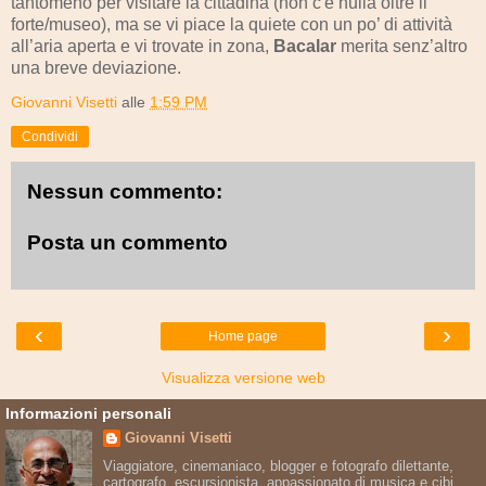
tantomeno per visitare la cittadina (non c'è nulla oltre il
forte/museo), ma se vi piace la quiete con un po’ di attività
all’aria aperta e vi trovate in zona,
Bacalar
merita senz’altro
una breve deviazione.
Giovanni Visetti
alle
1:59 PM
Condividi
Nessun commento:
Posta un commento
‹
›
Home page
Visualizza versione web
Informazioni personali
Giovanni Visetti
Viaggiatore, cinemaniaco, blogger e fotografo dilettante,
cartografo, escursionista, appassionato di musica e cibi